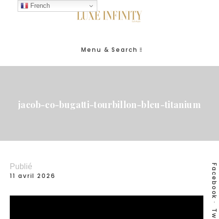
French
Menu & Search
jacob-co-bugatti-tourbillon-bleu-titanium
Publié
Facebook
11 avril 2026