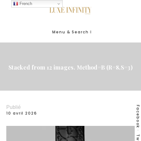
French
Menu & Search
Stacked from 12 images. Method=B (R=8,S=3)
Publié
Facebook
10 avril 2026