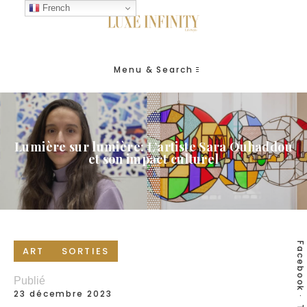
French
Menu & Search
Lumière sur lumière: L’artiste Sara Ouhaddou
et son impact culturel
Facebook
ART
SORTIES
Publié
23 décembre 2023