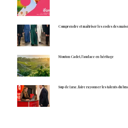
Comprendre et maîtriser les codes des maiso
Mouton Cadet, l’audace en héritage
Sup de Luxe, faire rayonner les talents du lux