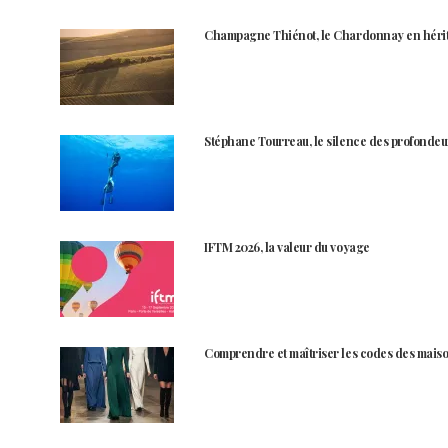
Champagne Thiénot, le Chardonnay en héri
Stéphane Tourreau, le silence des profondeu
IFTM 2026, la valeur du voyage
Comprendre et maîtriser les codes des maiso