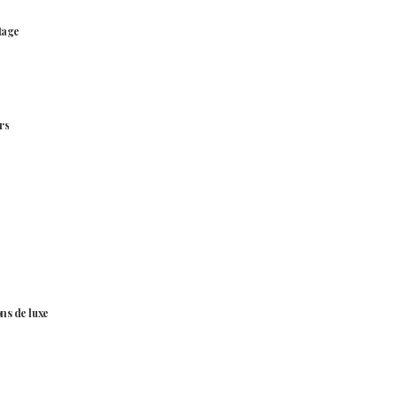
tage
rs
ns de luxe