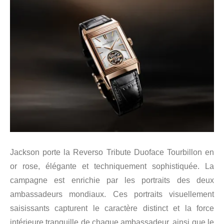
Jackson porte la Reverso Tribute Duoface Tourbillon en
or rose, élégante et techniquement sophistiquée. La
campagne est enrichie par les portraits des deux
ambassadeurs mondiaux. Ces portraits visuellement
saisissants capturent le caractère distinct et la force
intérieure tranquille de chaque ambassadeur, ainsi que le