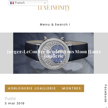
French
Menu & Search
Jaeger-LeCoultre Rendez-Vous Moon Haute
Joaillerie
Facebook
HORLOGERIE JOAILLERIE
MONTRES
Publié
3 mai 2016