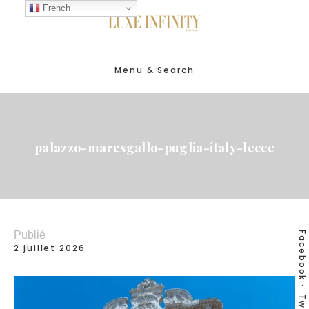
French
Menu & Search
palazzo-maresgallo-puglia-italy-lecce
Publié
Facebook
2 juillet 2026