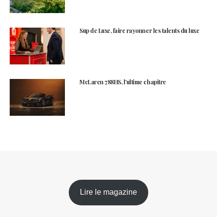
Sup de Luxe, faire rayonner les talents du luxe
McLaren 788HS, l’ultime chapitre
Lire le magazine