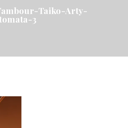
-Tambour-Taiko-Arty-
tomata-3