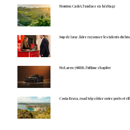
Mouton Cadet, l’audace en héritage
Sup de Luxe, faire rayonner les talents du lux
McLaren 788HS, l’ultime chapitre
Costa Brava, road trip côtier entre ports et vi