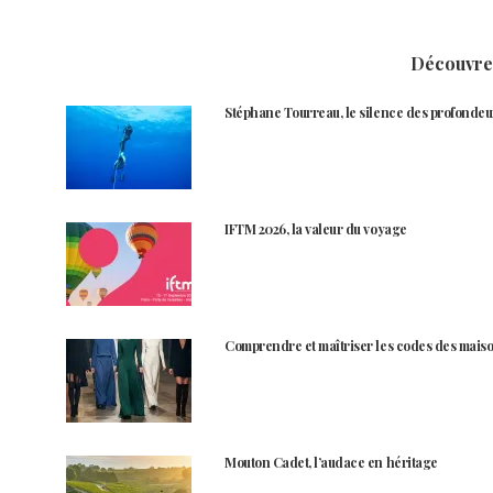
Découvrez
Stéphane Tourreau, le silence des profondeu
IFTM 2026, la valeur du voyage
Comprendre et maîtriser les codes des maiso
Mouton Cadet, l’audace en héritage